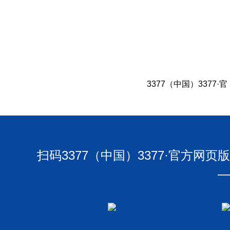
3377（中国）3377·官
在线留言
招贤纳士
方网页版
扫码3377（中国）3377·官方网页版