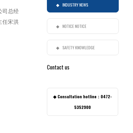
INDUSTRY NEWS
公司总经
主任宋洪
NOTICE NOTICE
SAFETY KNOWLEDGE
Contact us
◆ Consultation hotline：0472-
5352900