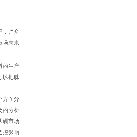
平，许多
市场未来
料的生产
可以把脉
个方面分
场的分析
铁硼市场
把控影响