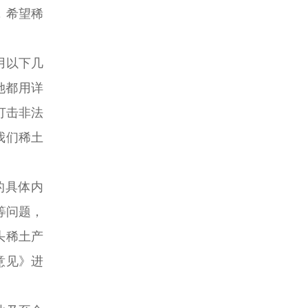
，希望稀
用以下几
她都用详
打击非法
我们稀土
的具体内
等问题，
头稀土产
意见》进